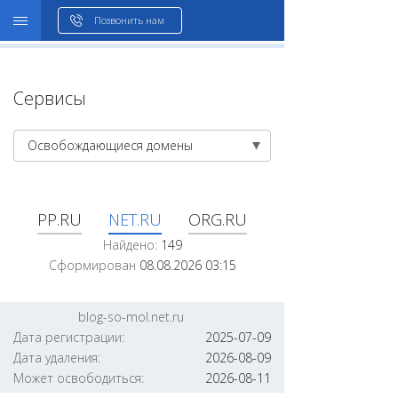
WHOIS
Позвонить нам
Сервисы
Освобождающиеся домены
PP.RU
NET.RU
ORG.RU
Найдено:
149
Сформирован
08.08.2026 03:15
blog-so-mol.net.ru
Дата регистрации:
2025-07-09
Дата удаления:
2026-08-09
Может освободиться:
2026-08-11