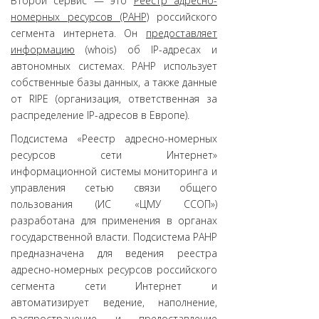
Второй сервис — это
Реестр адресно-
номерных ресурсов (РАНР)
российского
сегмента интернета. Он
предоставляет
информацию
(whois) об IP-адресах и
автономных системах. РАНР использует
собственные базы данных, а также данные
от RIPE (организация, ответственная за
распределение IP-адресов в Европе).
Подсистема «Реестр адресно-номерных
ресурсов сети Интернет»
информационной системы мониторинга и
управления сетью связи общего
пользования (ИС «ЦМУ ССОП»)
разработана для применения в органах
государственной власти. Подсистема РАНР
предназначена для ведения реестра
адресно-номерных ресурсов российского
сегмента сети Интернет и
автоматизирует ведение, наполнение,
распространение и предоставление