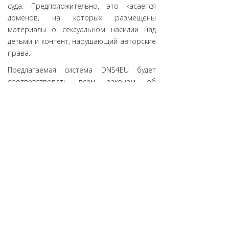
суда. Предположительно, это касается
доменов, на которых размещены
материалы о сексуальном насилии над
детьми и контент, нарушающий авторские
права.
Предлагаемая система DNS4EU будет
соответствовать всем законам об
обработке данных, таким как GDPR,
обеспечивать обработку данных
разрешения доменных имен в Европе и
запрещать продажу или монетизацию
любых личных данных.
DNS4EU должен поддерживать все
современные стандарты и технологии
DNS, такие как DNSSEC, DoT, DoH, а также
быть совместимым с IPv6. После запуска
услуга будет доступна всем, включая
частный сектор и домашних
потребителей, а не только