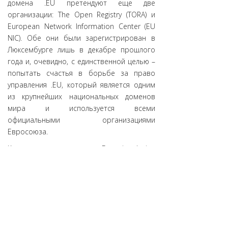
домена .EU претендуют еще две
организации: The Open Registry (TORA) и
European Network Information Center (EU
NIC). Обе они были зарегистрирован в
Люксембурге лишь в декабре прошлого
года и, очевидно, с единственной целью –
попытать счастья в борьбе за право
управления .EU, который является одним
из крупнейших национальных доменов
мира и используется всеми
официальными организациями
Евросоюза.
Как
отмечает
ресурс Domain Incite,
сообщая эту новость, безоговорочным
лидером тендера выглядит консорциум
EURid – именно его победой завершались
все предыдущие конкурсы, и нет
оснований полагать, что сейчас что-то
пойдет иначе. Еврокомиссия назовет