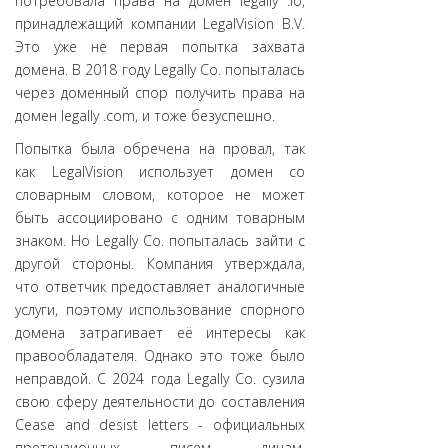
потребовала права на домен legally .io,
принадлежащий компании LegalVision B.V.
Это уже не первая попытка захвата
домена. В 2018 году Legally Co. попыталась
через доменный спор получить права на
домен legally .com, и тоже безуспешно.
Попытка была обречена на провал, так
как LegalVision использует домен со
словарным словом, которое не может
быть ассоциировано с одним товарным
знаком. Но Legally Co. попыталась зайти с
другой стороны. Компания утверждала,
что ответчик предоставляет аналогичные
услуги, поэтому использование спорного
домена затрагивает её интересы как
правообладателя. Однако это тоже было
неправдой. С 2024 года Legally Co. сузила
свою сферу деятельности до составления
Cease and desist letters - официальных
претензионных писем лицам,