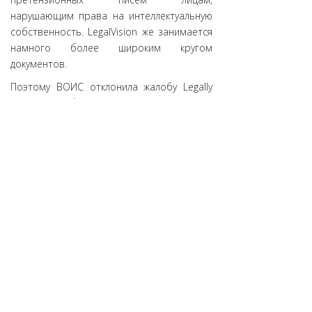
нарушающим права на интеллектуальную
собственность. LegalVision же занимается
намного более широким кругом
документов.
Поэтому ВОИС отклонила жалобу Legally
Co. и квалифицировала её как попытку
захвата домена в связи с отсутствием
каких-либо законных оснований для
требования прав на домен.
Как видим, даже компании, работающие в
сфере интеллектуальной собственности,
могут быть некомпетентны или
недобросовестны в доменных спорах.
Источник:
DomainHit.Ru
АНО «ЦВКС «МСК-IX»
© 2001-2023