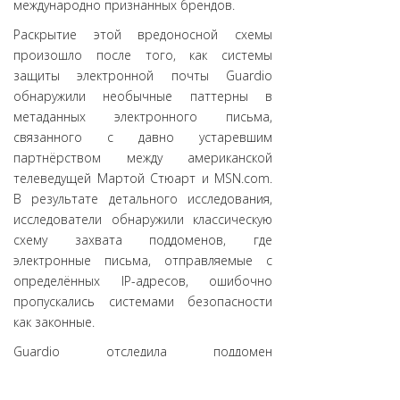
международно признанных брендов.
Раскрытие этой вредоносной схемы
произошло после того, как системы
защиты электронной почты Guardio
обнаружили необычные паттерны в
метаданных электронного письма,
связанного с давно устаревшим
партнёрством между американской
телеведущей Мартой Стюарт и MSN.com.
В результате детального исследования,
исследователи обнаружили классическую
схему захвата поддоменов, где
электронные письма, отправляемые с
определённых IP-адресов, ошибочно
пропускались системами безопасности
как законные.
Guardio отследила поддомен
«msnmarthastewartsweeps.com» до
промоушен-кампании, проведённой 22