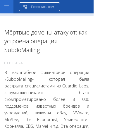
WHOIS
Позвонить нам
Мёртвые домены атакуют: как
устроена операция
SubdoMailing
01.03.2024
В масштабной фишинговой операции
«SubdoMailing», которая была
раскрыта специалистами из Guardio Labs,
злоумышленниками было
скомпрометировано более 8 000
поддоменов известных брендов и
учреждений, включая eBay, VMware,
McAfee, The Economist, Университет
Корнелла, CBS, Marvel и т.д. Эта операция,