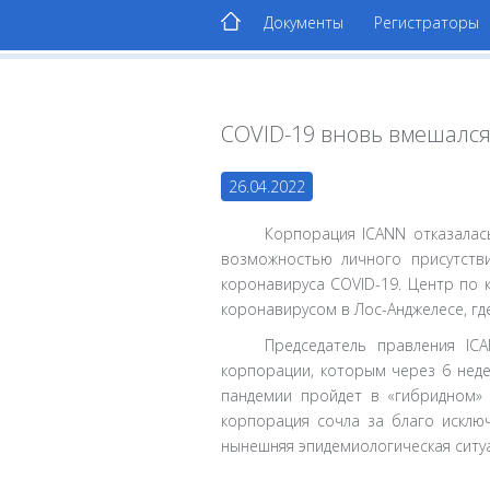
Документы
Регистраторы
COVID-19 вновь вмешался
26.04.2022
Корпорация ICANN отказалас
возможностью личного присутстви
коронавируса COVID-19. Центр по 
коронавирусом в Лос-Анджелесе, гд
Председатель правления IC
корпорации, которым через 6 неде
пандемии пройдет в «гибридном» 
корпорация сочла за благо исклю
нынешняя эпидемиологическая ситуа