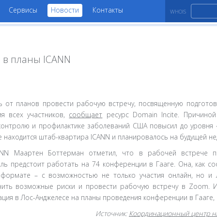
Сервисы
Новости
Контакты
WHOIS
 в планы ICANN
ь от планов провести рабочую встречу, посвященную подготов
я всех участников,
сообщает
ресурс Domain Incite. Причино
контролю и профилактике заболеваний США повысил до уровня 
е находится штаб-квартира ICANN и планировалось на будущей не
ANN Маартен Боттерман отметил, что в рабочей встрече п
ль предстоит работать на 74 конференции в Гааге. Она, как с
формате – с возможностью не только участия онлайн, но и л
чить возможные риски и провести рабочую встречу в Zoom. 
ция в Лос-Анджелесе на планы проведения конференции в Гааге, 
Источник:
Координационный центр н