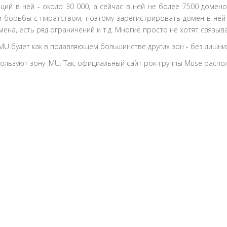
ий в ней - около 30 000, а сейчас в ней не более 7500 домено
ом борьбы с пиратством, поэтому зарегистрировать домен в ней
на, есть ряд ограничений и т.д. Многие просто не хотят связыва
MU будет как в подавляющем большинстве других зон - без лишни
ользуют зону .MU. Так, официальный сайт рок-группы Muse расп