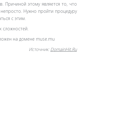
в. Причиной этому является то, что
 непросто. Нужно пройти процедуру
ться с этим.
х сложностей.
оложен на домене muse.mu
Источник:
DomainHit.Ru