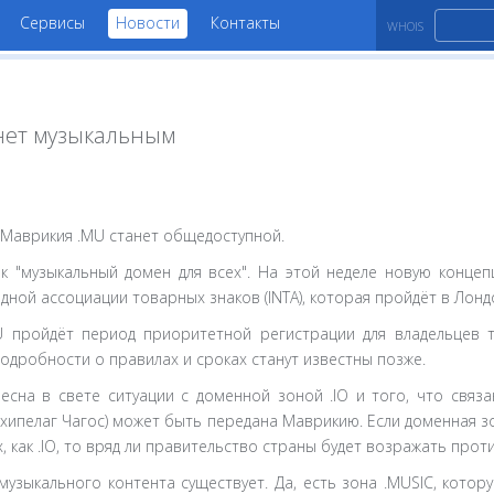
Сервисы
Новости
Контакты
WHOIS
нет музыкальным
Маврикия .MU станет общедоступной.
ак "музыкальный домен для всех". На этой неделе новую конце
ой ассоциации товарных знаков (INTA), которая пройдёт в Лонд
 пройдёт период приоритетной регистрации для владельцев т
одробности о правилах и сроках станут известны позже.
сна в свете ситуации с доменной зоной .IO и того, что связа
хипелаг Чагос) может быть передана Маврикию. Если доменная зо
ех, как .IO, то вряд ли правительство страны будет возражать про
узыкального контента существует. Да, есть зона .MUSIC, котору