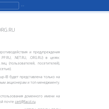
 ORG.RU
 противодействия и предупреждения
.RU, .NET.RU, .ORG.RU) в целях:
ц (пользователей, посетителей),
сетью).
roup-IB будет представлена только на
ным акционерам и топ-менеджменту.
спользования доменного имени на
ой почте
cert@facct.ru
.