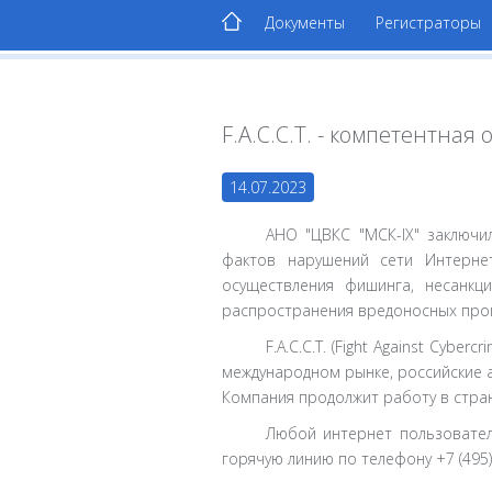
Документы
Регистраторы
F.A.С.С.T. - компетентна
14.07.2023
АНО "ЦВКС "МСК-IX" заключил
фактов нарушений сети Интернет
осуществления фишинга, несанкц
распространения вредоносных прог
F.A.С.С.T. (Fight Against Cyb
международном рынке, российские 
Компания продолжит работу в стране
Любой интернет пользовате
горячую линию по телефону +7 (495)