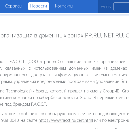
Сервисы
Новости
Контакты
WHOIS
я организация в доменных зонах PP.RU, NET.RU,
о с F.A.С.С.T. (ОOO «Траст») Соглашение в целях организации
, связанных с использованием доменных имен (в доменах .PP
ионированного доступа в информационные системы третьих ли
рамм, управления вредоносными программами (управление бот-
ercrime Technologies) - бренд, который пришел на смену Group-IB. G
активы компании по кибербезопасности Group-IB перешли к мест
 под брендом F.A.С.С.T.
ль может сообщить об обнаруженном случае неподобающего и
 988-0040, на сайте
https://www.facct.ru/cert.html
или по электронн