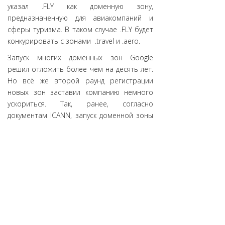
указал .FLY как доменную зону,
предназначенную для авиакомпаний и
сферы туризма. В таком случае .FLY будет
конкурировать с зонами .travel и .aero.
Запуск многих доменных зон Google
решил отложить более чем на десять лет.
Но всё же второй раунд регистрации
новых зон заставил компанию немного
ускориться. Так, ранее, согласно
документам ICANN, запуск доменной зоны
.FLY был запланирован на первые месяцы
2027 года.
Источник:
DomainHit.Ru
АНО «ЦВКС «МСК-IX»
© 2001-2023
109029, г. Москва, ул. Нижегородская, д. 32, стр. А