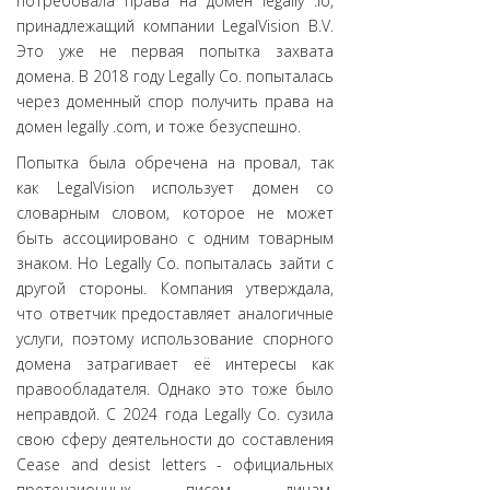
потребовала права на домен legally .io,
принадлежащий компании LegalVision B.V.
Это уже не первая попытка захвата
домена. В 2018 году Legally Co. попыталась
через доменный спор получить права на
домен legally .com, и тоже безуспешно.
Попытка была обречена на провал, так
как LegalVision использует домен со
словарным словом, которое не может
быть ассоциировано с одним товарным
знаком. Но Legally Co. попыталась зайти с
другой стороны. Компания утверждала,
что ответчик предоставляет аналогичные
услуги, поэтому использование спорного
домена затрагивает её интересы как
правообладателя. Однако это тоже было
неправдой. С 2024 года Legally Co. сузила
свою сферу деятельности до составления
Cease and desist letters - официальных
претензионных писем лицам,