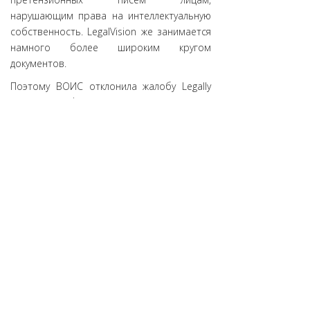
нарушающим права на интеллектуальную
собственность. LegalVision же занимается
намного более широким кругом
документов.
Поэтому ВОИС отклонила жалобу Legally
Co. и квалифицировала её как попытку
захвата домена в связи с отсутствием
каких-либо законных оснований для
требования прав на домен.
Как видим, даже компании, работающие в
сфере интеллектуальной собственности,
могут быть некомпетентны или
недобросовестны в доменных спорах.
Источник:
DomainHit.Ru
АНО «ЦВКС «МСК-IX»
© 2001-2023