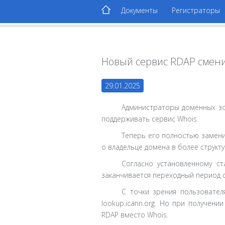
Документы
Регистраторы
Новый сервис RDAP смен
29.01.2025
Администраторы доменных зо
поддерживать сервис Whois.
Теперь его полностью заменит
о владельце домена в более структ
Согласно установленному с
заканчивается переходный период о
С точки зрения пользовател
lookup.icann.org. Но при получен
RDAP вместо Whois.