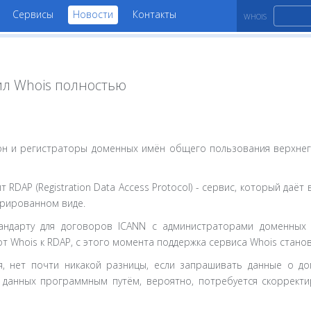
Сервисы
Новости
Контакты
WHOIS
ил Whois полностью
н и регистраторы доменных имён общего пользования верхнего
 RDAP (Registration Data Access Protocol) - сервис, который да
урированном виде.
тандарту для договоров ICANN c администраторами доменных 
т Whois к RDAP, с этого момента поддержка сервиса Whois стано
я, нет почти никакой разницы, если запрашивать данные о до
ии данных программным путём, вероятно, потребуется скоррект