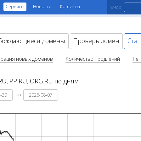
Сервисы
Новости
Контакты
WHOIS
бождающиеся домены
Проверь домен
Стат
трация новых доменов
Количество продлений
Рег
RU, PP.RU, ORG.RU по дням
по