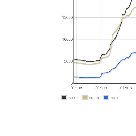
15000
10000
5000
0
01 янв
01 янв
01 янв
net.ru
org.ru
pp.ru