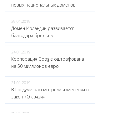
новых национальных доменов
29.01.2019
Домен Ирландии развивается
благодаря брекситу
24.01.2019
Корпорация Google оштрафована
на 50 миллионов евро
21.01.2019
В Госдуме рассмотрели изменения в
закон «О связи»
18.01.2019
В зоне .CLUB повысятся цены
15.01.2019