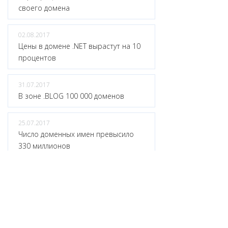
своего домена
02.08.2017
Цены в домене .NET вырастут на 10
процентов
31.07.2017
В зоне .BLOG 100 000 доменов
25.07.2017
Число доменных имен превысило
330 миллионов
20.07.2017
Зона .XYZ сократилась вдвое
18.07.2017
«Ключевая» веха в защите DNS