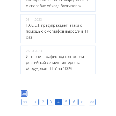
о способах обхода блокировок
03.11.2023
F.A.C.C.T. предупреждает: атаки с
помощью омоглифов выросли в 11
раз
26.10.2023
Интернет-трафик под контролем:
российский сегмент интернета
оборудован ТСПУ на 100%
<<
<
2
3
4
5
6
>
>>